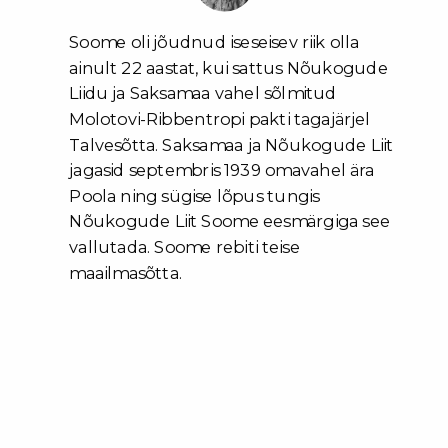
Soome oli jõudnud iseseisev riik olla
ainult 22 aastat, kui sattus Nõukogude
Liidu ja Saksamaa vahel sõlmitud
Molotovi-Ribbentropi pakti tagajärjel
Talvesõtta. Saksamaa ja Nõukogude Liit
jagasid septembris 1939 omavahel ära
Poola ning sügise lõpus tungis
Nõukogude Liit Soome eesmärgiga see
vallutada. Soome rebiti teise
maailmasõtta.